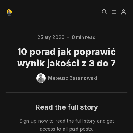
Czym jest Growth
Bezpłatny kurs o
25 sty 2023
•
8 min read
Please enter at least 3 characters
Hacking?
Growth Hackingu
10 porad jak poprawić
Kursy
Strefa Premium
wynik jakości z 3 do 7
Blog
Mateusz Baranowski
Polityka prywatności
Regulamin
Read the full story
RODO
Sign up now to read the full story and get
access to all paid posts.