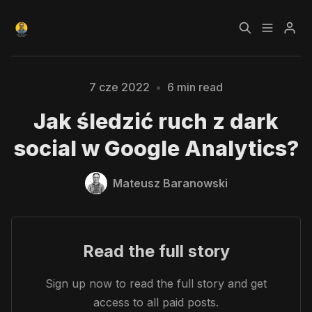
Czym jest Growth
Bezpłatny kurs o
7 cze 2022
•
6 min read
Please enter at least 3 characters
Hacking?
Growth Hackingu
Jak śledzić ruch z dark
Kursy
Strefa Premium
social w Google Analytics?
Blog
Mateusz Baranowski
Polityka prywatności
Regulamin
Read the full story
RODO
Sign up now to read the full story and get
access to all paid posts.