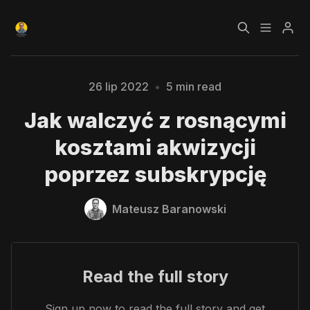
Czym jest Growth
Bezpłatny kurs o
26 lip 2022
•
5 min read
Please enter at least 3 characters
Hacking?
Growth Hackingu
Jak walczyć z rosnącymi
Kursy
Strefa Premium
kosztami akwizycji
poprzez subskrypcję
Blog
Mateusz Baranowski
Polityka prywatności
Regulamin
RODO
Read the full story
Sign up now to read the full story and get