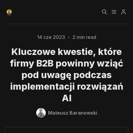
Czym jest Growth
Bezpłatny kurs o
Please enter at least 3 characters
14 cze 2023
•
2 min read
Hacking?
Growth Hackingu
Kluczowe kwestie, które
Kursy
Strefa Premium
firmy B2B powinny wziąć
pod uwagę podczas
Blog
implementacji rozwiązań
AI
Polityka prywatności
Regulamin
Mateusz Baranowski
RODO