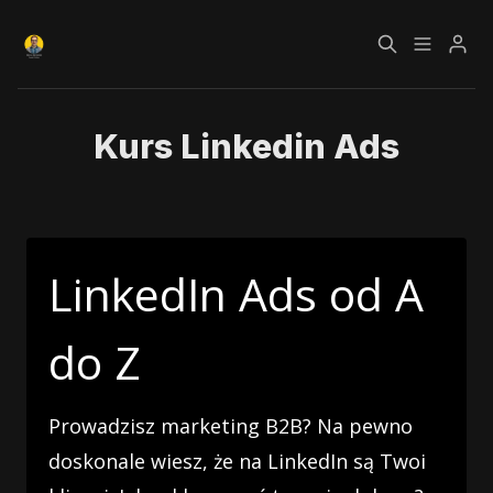
Czym jest Growth
Bezpłatny kurs o
Kurs Linkedin Ads
Please enter at least 3 characters
Hacking?
Growth Hackingu
Kursy
Strefa Premium
LinkedIn Ads od A
Blog
do Z
Polityka prywatności
Regulamin
Prowadzisz marketing B2B? Na pewno
RODO
doskonale wiesz, że na LinkedIn są Twoi