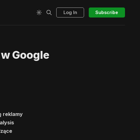
Log In
Subscribe
 w Google
ę reklamy
alysis
dzące