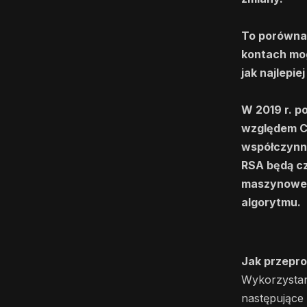
To porównan
kontach mogą
jak najlepie
W 2019 r. p
względem C
współczynni
RSA będą cz
maszynowe G
algorytmu.
Jak przepr
Wykorzystano
następujące