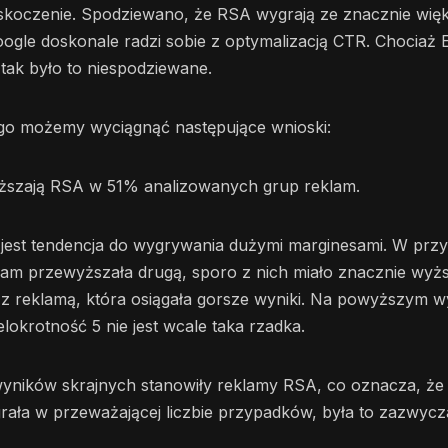
skoczenie. Spodziewano, że RSA wygrają ze znacznie więk
ogle doskonale radzi sobie z optymalizacją CTR. Chociaż
i tak było to niespodziewane.
o możemy wyciągnąć następujące wnioski:
szają RSA w 51% analizowanych grup reklam.
jest tendencja do wygrywania dużymi marginesami. W prz
klam przewyższała drugą, sporo z nich miało znacznie wy
z reklamą, która osiągała gorsze wyniki. Na powyższym w
elokrotność 5 nie jest wcale taka rzadka.
ników skrajnych stanowiły reklamy RSA, co oznacza, że je
rała w przeważającej liczbie przypadków, była to zazwycz