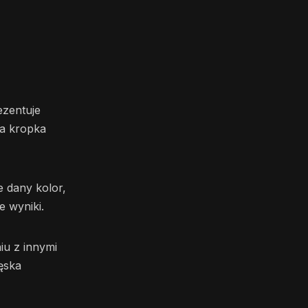
ezentuje
a kropka
e dany kolor,
e wyniki.
iu z innymi
ęska