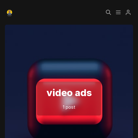
Czym jest Growth
Bezpłatny kurs o
Please enter at least 3 characters
Hacking?
Growth Hackingu
Kursy
Strefa Premium
Blog
video ads
Polityka prywatności
Regulamin
1 post
RODO