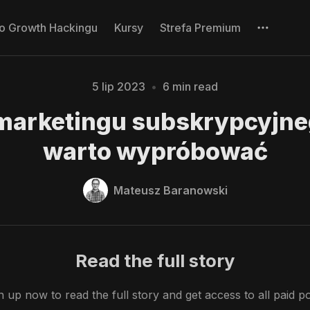
 o Growth Hackingu
Kursy
Strefa Premium
Blog
Please enter at least 3 characters
5 lip 2023
•
6 min read
marketingu subskrypcyjne
warto wypróbować
Mateusz Baranowski
Read the full story
n up now to read the full story and get access to all paid po