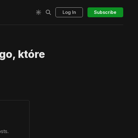
Log In
Subscribe
go, które
sts.