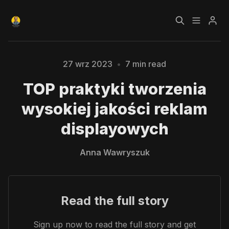
Czym jest Growth
Bezpłatny kurs o
Please enter at least 3 characters
27 wrz 2023
•
7 min read
Hacking?
Growth Hackingu
TOP praktyki tworzenia
Kursy
Strefa Premium
wysokiej jakości reklam
displayowych
Blog
Anna Wawryszuk
Polityka prywatności
Regulamin
RODO
Read the full story
Sign up now to read the full story and get