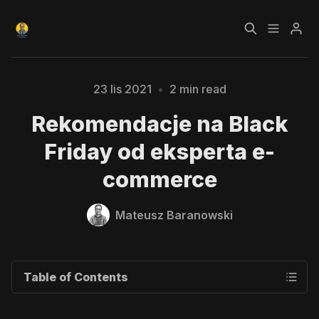
Czym jest Growth
Bezpłatny kurs o
23 lis 2021
•
2 min read
Hacking?
Growth Hackingu
Rekomendacje na Black
Kursy
Strefa Premium
Friday od eksperta e-
commerce
Please enter at least 3 characters
Blog
Mateusz Baranowski
Polityka prywatności
Regulamin
RODO
Table of Contents