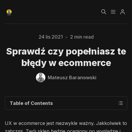
Czym jest Growth
Bezpłatny kurs o
24 lis 2021
•
2 min read
Hacking?
Growth Hackingu
Sprawdź czy popełniasz te
Kursy
Strefa Premium
błędy w ecommerce
Please enter at least 3 characters
Blog
Mateusz Baranowski
Polityka prywatności
Regulamin
Table of Contents
RODO
UX w ecommerce jest niezwykle ważny. Jakkolwiek to
zabrzmi, Twój sklep będzie oceniony po wyglądzie i