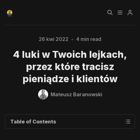
Czym jest Growth
Bezpłatny kurs o
26 kwi 2022
•
4 min read
Hacking?
Growth Hackingu
4 luki w Twoich lejkach,
Kursy
Strefa Premium
przez które tracisz
pieniądze i klientów
Blog
Please enter at least 3 characters
Mateusz Baranowski
Polityka prywatności
Regulamin
RODO
Table of Contents